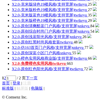
X2.0-克米版绿色19楼风格(支持宽屏)
twtkeyu
25
X2.0-克米版粉色19楼风格(支持宽屏)
twtkeyu
27
X2.0-克米版蓝色19楼风格(支持宽屏)
twtkeyu
35
X2.0-克米版橙色19楼风格(支持宽屏)
twtkeyu
29
X2.0-原创清爽酷蓝门户风格(支持宽屏)
snkeyu
84
X2.0-原创综合时尚门户风格(支持宽屏)
snkeyu
54
X2.0-原创浅蓝阳光风格(支持宽屏)
snkeyu
26
X2.0-原创红黑时尚风格套装
twtkeyu
48
X2.0-仿163首页门户风格(支持宽屏)
snkeyu
77
X2.0-原创深蓝小区门户风格
snkeyu
55
X2.0-橙色实用风格商业版(支持宽屏)
twtkeyu
66
X2.0-免费橙色实用风格
twtkeyu
663
X2.0-原创红色阳光风格(支持宽屏)
twtkeyu
72
1
2
/ 2 页
下一页
首页
|
登录
|
注册
标准版
|
触屏版
|
电脑版
|
© Comsenz Inc.